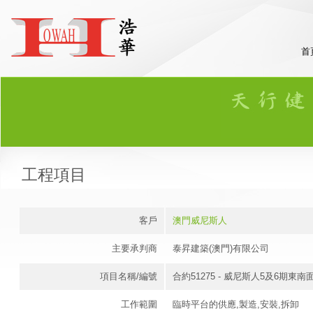
首
工程項目
客戶
澳門威尼斯人
主要承判商
泰昇建築(澳門)有限公司
項目名稱/編號
合約51275 - 威尼斯人5及6期
工作範圍
臨時平台的供應,製造,安裝,拆卸